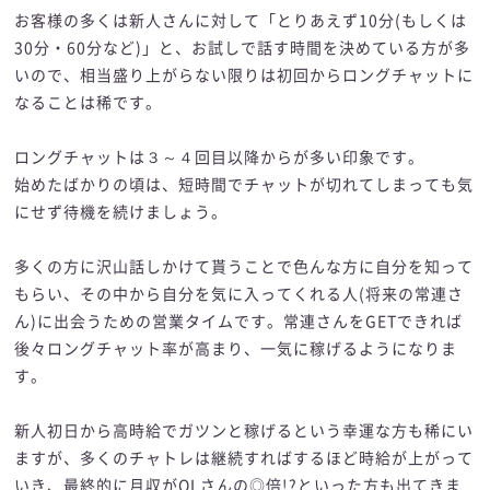
お客様の多くは新人さんに対して「とりあえず10分(もしくは
30分・60分など)」と、お試しで話す時間を決めている方が多
いので、相当盛り上がらない限りは初回からロングチャットに
なることは稀です。
ロングチャットは３～４回目以降からが多い印象です。
始めたばかりの頃は、短時間でチャットが切れてしまっても気
にせず待機を続けましょう。
多くの方に沢山話しかけて貰うことで色んな方に自分を知って
もらい、その中から自分を気に入ってくれる人(将来の常連さ
ん)に出会うための営業タイムです。常連さんをGETできれば
後々ロングチャット率が高まり、一気に稼げるようになりま
す。
新人初日から高時給でガツンと稼げるという幸運な方も稀にい
ますが、多くのチャトレは継続すればするほど時給が上がって
いき、最終的に月収がOLさんの◎倍!?といった方も出てきま