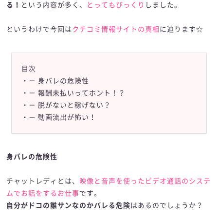
る！
という内容が多く、
とってもびっくり
しました。
というわけで今回は
クチコミ情報サイトの真相
に迫ります☆
目次
・
－ 身バレの危険性
・
－ 報酬未払いってホント！？
・
－ 脱がないと稼げない？
・
－ 動画流出が怖い！
身バレの危険性
身バレの危険性
チャットレディとは、
映像と音声を使ったビデオ通話のシステ
ムでお話をするお仕事
です。
自分がドコの誰サンなのかバレる危険
はあるのでしょうか？