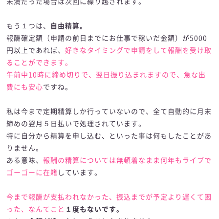
未満だった場合は次回に繰り越されます。
もう１つは、
自由精算。
報酬確定額（申請の前日までにお仕事で稼いだ金額）が5000
円以上であれば、
好きなタイミングで申請をして報酬を受け取
ることができます。
午前中10時に締め切りで、翌日振り込まれますので、急な出
費にも安心
ですね。
私は今まで定期精算しか行っていないので、全て自動的に月末
締めの翌月５日払いで処理されています。
特に自分から精算を申し込む、といった事は何もしたことがあ
りません。
ある意味、
報酬の精算については無頓着なまま何年もライブで
ゴーゴーに在籍
しています。
今まで報酬が支払われなかった、振込までが予定より遅くて困
った、なんてこと
１度もないです。