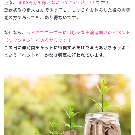
正直、
5000円分を稼げないってことは無い！
です！
登録初期の新人さんであっても、しばらくお休みした後の再稼
働の方であっても、
あり得ない
です。
なぜなら、
ライブでゴーゴーには色々な出演者向けのイベント
（ミッション）があるからです！
この日に●時間チャットに待機するだけで▲円あげちゃうよ！
というイベントが、
かなり頻繁に行われています。