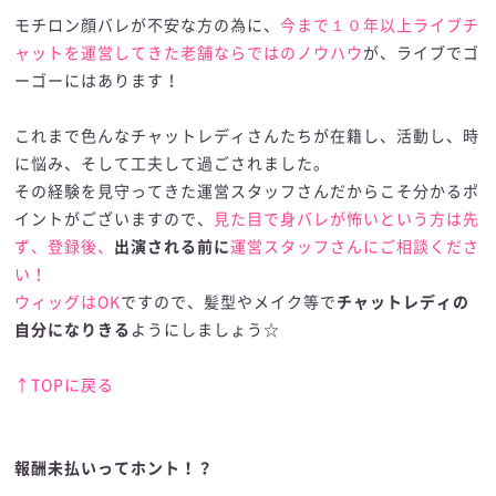
モチロン顔バレが不安な方の為に、
今まで１０年以上ライブチ
ャットを運営してきた老舗ならではのノウハウ
が、ライブでゴ
ーゴーにはあります！
これまで色んなチャットレディさんたちが在籍し、活動し、時
に悩み、そして工夫して過ごされました。
その経験を見守ってきた運営スタッフさんだからこそ分かるポ
イントがございますので、
見た目で身バレが怖いという方は先
ず、登録後、
出演される前に
運営スタッフさんにご相談くださ
い！
ウィッグはOK
ですので、髪型やメイク等で
チャットレディの
自分になりきる
ようにしましょう☆
↑TOPに戻る
報酬未払いってホント！？
報酬未払いってホント！？