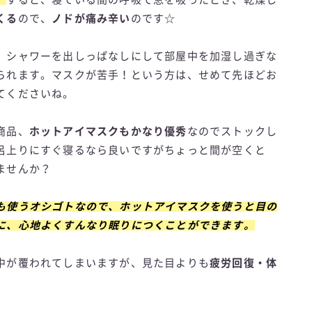
くる
ので、
ノドが痛み辛い
のです☆
、シャワーを出しっぱなしにして部屋中を加湿し過ぎな
られます。マスクが苦手！という方は、せめて先ほどお
てくださいね。
商品、
ホットアイマスクもかなり優秀
なのでストックし
呂上りにすぐ寝るなら良いですがちょっと間が空くと
ませんか？
も使うオシゴトなので、ホットアイマスクを使うと目の
に、心地よくすんなり眠りにつくことができます。
中が覆われてしまいますが、見た目よりも
疲労回復・体