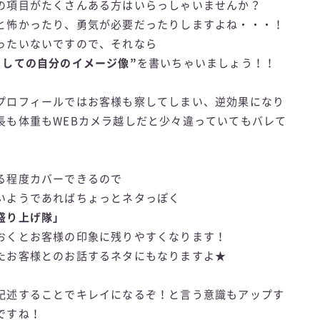
の項目がたくさんある方はいらっしゃいませんか？
と怖かったり、勇気が必要だったりしますよね・・・！
ったいないですので、それなら
としての自分のイメージ像”
を書いちゃいましょう！！
プロフィールではお客様も察してしまい、逆効果になり
長も体重もWEBカメラ越しだと少々違っていてもバレて
る程度カバーできるので
いようであればちょっとネタっぽく
盛り上げ隊」
おくとお客様の印象に残りやすくなります！
たお客様とのお話するネタにもなりますよ★
記述することでキレイになるぞ！と言う意識もアップす
ですね！