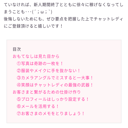
ていなければ、新人期間終了とともに徐々に稼げなくなってし
まうことも･･･(´；ω；`)
後悔しないためにも、ぜひ要点を把握した上でチャットレディ
にご登録頂けると嬉しいです！
目次
目次
おもてなしは見た目から
①写真は奇跡の一枚を！
②服装やメイクに手を抜かない！
③カメラアングルでミスすると一大事！
④笑顔はチャットレディの最強の武器！
お客さまと繋がるための仕掛け作り
⑤プロフィールはしっかり設定する！
⑥メールを活用する！
⑦お客さまのメモをとりましょう！