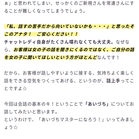
ぁ」と思われてしまい、せっかくのご新規さんを常連さんにす
ることが難しくなってしまうでしょう。
「私、話すの苦手だから向いていないかも・・・」と思ったそ
このアナタ！ ご安心ください！！
チャットレディ自身がたくさん喋れなくても大丈夫。
なぜな
ら、
お客様は女の子の話を聞きにくるのではなく、ご自分の話
を女の子に聞いてほしいという方がほとんど
なんです！
だから、お客様が話しやすいように接する、気持ちよく楽しく
話をできる空気をつくってあげる、というのが、
話上手
ってこ
とですよ☆
今回は会話の基本のキ！ということで
「あいづち」
についてお
話してみたいと思います。
というわけで、「あいづちマスターになろう！」いってみまし
ょう☆