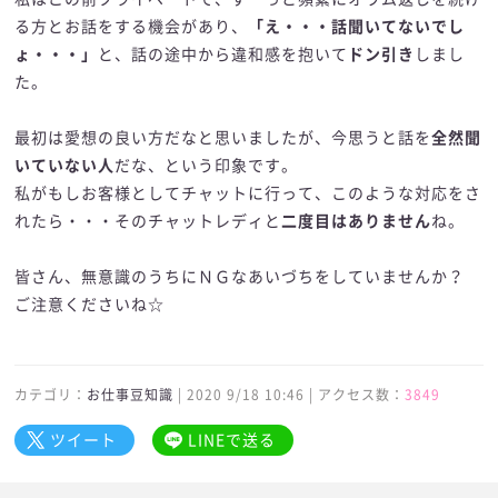
る方とお話をする機会があり、
「え・・・話聞いてないでし
ょ・・・」
と、話の途中から違和感を抱いて
ドン引き
しまし
た。
最初は愛想の良い方だなと思いましたが、今思うと話を
全然聞
いていない人
だな、という印象です。
私がもしお客様としてチャットに行って、このような対応をさ
れたら・・・そのチャットレディと
二度目はありません
ね。
皆さん、無意識のうちにＮＧなあいづちをしていませんか？
ご注意くださいね☆
カテゴリ：
お仕事豆知識
| 2020 9/18 10:46 | アクセス数：
3849
ツイート
LINEで送る