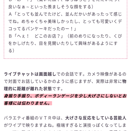
良いなぁ～といった羨ましそうな顔をする）
Ａ「とっても並んでたけど、並んだかいがあったって感じ
でね。めちゃくちゃ美味しかったし、とっても可愛いくデ
コってるパンケーキだったのー！」
Ｂ「へぇ！ どこのお店？」（前のめりになったり、くび
をかしげたり、目を見開いたりして興味があるようにす
る）
ライブチャットは画面越し
での会話です。カメラ映像があるの
で対面でお話しているかのように感じますが、実際は非常に
物
理的に距離が離れた状態
です。
身振り手振り、ボディーランゲージを少し大げさにしないとお
客様には伝わりません。
バラエティ番組のＶＴＲ中は、
大げさな反応をしている芸能人
がワイプで映りますよね。極端すぎると演技っぽくなってしま