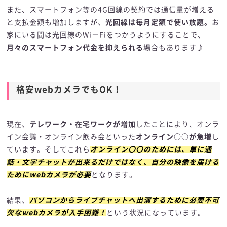
また、スマートフォン等の4G回線の契約では通信量が増える
と支払金額も増加しますが、
光回線は毎月定額で使い放題。
お
家にいる間は光回線のWi－Fiをつかうようにすることで、
月々のスマートフォン代金を抑えられる
場合もあります♪
格安webカメラでもOK！
現在、
テレワーク・在宅ワークが増加
したことにより、オンラ
イン会議・オンライン飲み会といった
オンライン○○が急増
し
ています。そしてこれら
オンライン〇〇のためには、単に通
話・文字チャットが出来るだけではなく、自分の映像を届ける
ためにwebカメラが必要
となります。
結果、
パソコンからライブチャットへ出演するために必要不可
欠なwebカメラが入手困難！
という状況になっています。