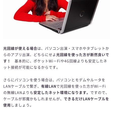
光回線が使える場合
は、パソコン出演・スマホやタブレットか
らのアプリ出演、どちらにせよ
光回線を使った方が断然良いで
す！
基本的に、ポケットWi－Fiや4G回線よりも安定したネ
ット接続が可能になるからです。
さらにパソコンを使う場合は、パソコンとモデムやルータを
LANケーブルで繋ぎ、
有線LAN
で光回線を使った方がWi－Fi
の無線LANよりも
安定したネット環境になります。
ですので、
ケーブルが邪魔かもしれませんが、
できるだけLANケーブルを
使用
しましょう。