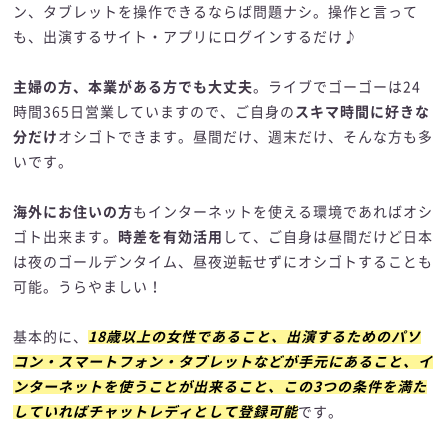
ン、タブレットを操作できるならば問題ナシ。操作と言って
も、出演するサイト・アプリにログインするだけ♪
主婦の方、本業がある方でも大丈夫
。ライブでゴーゴーは24
時間365日営業していますので、ご自身の
スキマ時間に好きな
分だけ
オシゴトできます。昼間だけ、週末だけ、そんな方も多
いです。
海外にお住いの方
もインターネットを使える環境であればオシ
ゴト出来ます。
時差を有効活用
して、ご自身は昼間だけど日本
は夜のゴールデンタイム、昼夜逆転せずにオシゴトすることも
可能。うらやましい！
基本的に、
18歳以上の女性であること、出演するためのパソ
コン・スマートフォン・タブレットなどが手元にあること、イ
ンターネットを使うことが出来ること、この3つの条件を満た
していればチャットレディとして登録可能
です。