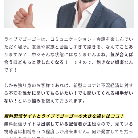
ライブでゴーゴーは、コミュニケーション・会話を楽しんでい
ただく場所。友達や家族と会話しすぎて飽きる、なんてことあ
りますか？ 中々そんな状態にはなりませんよね。
気が合えば
合うほどもっと話したくなる！
ですので、
飽きない娯楽
なん
です！
しかも独り身のお客様であれば、新型コロナと不況経済に対す
る不安を
誰かに聞いてもらいたい！でも聞いてくれる相手がい
ない！
という
悩み
を抱えておられます。
無料配信サイトとライブでゴーゴーの大きな違いはココ！
無料配信サイトは
出演している配信者が主役
なので、見ている
視聴者は相槌をうつ程度しか出来ません。何か発言しても拾っ