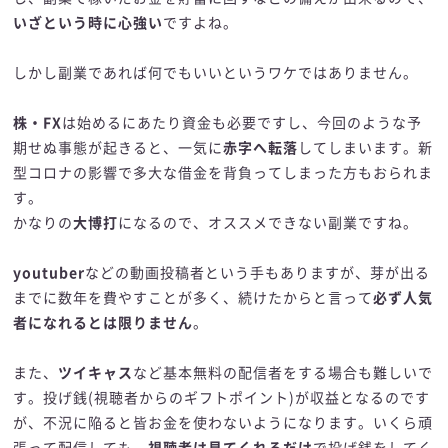
いざという時に心強い
ですよね。
しかし副業であれば何でもいいというワケではありません。
株・FX
は始めるにあたり資金も必要ですし、今回のような予
期せぬ事態が起きると、一気に
赤字へ転落
してしまいます。新
型コロナの影響で多大な借金を背負ってしまった方もおられま
す。
かなりの
大博打
になるので、オススメできない副業ですね。
youtuber
などの動画投稿者という手もありますが、芽が出る
までに数年を費やすことが多く、続けたからと言って
必ず人気
者になれるとは限りません
。
また、
ツイキャス
など基本無料の配信者をする場合も難しいで
す。投げ銭(視聴者からのギフトポイント)が収益となるのです
が、不況に陥ると皆お金を使わないようになります。いくら頑
張って配信しても、
視聴者は見てくれるだけ
で投げ銭をしてく