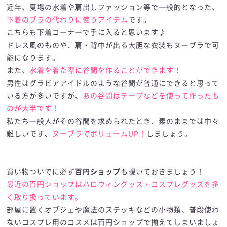
近年、夏場の水着や肩出しファッション等で一般的となった、
下着のブラの代わりに使うアイテム
です。
こちらも下着コーナーで手に入ると思います♪
ドレス風のものや、肩・背中が出る大胆な衣装もヌーブラで可
能になります。
また、
水着を着た際に谷間を作ることができます！
男性はグラビアアイドルのような谷間が普通にできると思って
いる方が多いですが、
あの谷間はテープなどを使って作ったも
のが大半です！
私たち一般人がその谷間を求められたとき、素のままでは中々
難しいです、
ヌーブラでボリュームUP！
しましょう。
買い物ついでに必ず
百円ショップ
も覗いておきましょう！
最近の百円ショップはハロウィングッズ・コスプレグッズを多
く取り扱っています。
部屋に置くオブジェや魔法のステッキなどの小物類、普段使わ
ないコスプレ用のコスメは百円ショップで揃えてしまいましょ