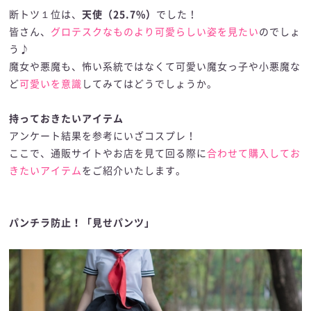
断トツ１位は、
天使（25.7%）
でした！
皆さん、
グロテスクなものより可愛らしい姿を見たい
のでしょ
う♪
魔女や悪魔も、怖い系統ではなくて可愛い魔女っ子や小悪魔な
ど
可愛いを意識
してみてはどうでしょうか。
持っておきたいアイテム
アンケート結果を参考にいざコスプレ！
ここで、通販サイトやお店を見て回る際に
合わせて購入してお
きたいアイテム
をご紹介いたします。
パンチラ防止！「見せパンツ」