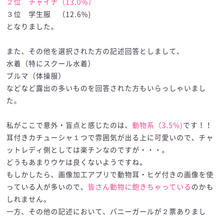
２位 チャイナ（13.0%）
３位 学生服 （12.6%)
となりました。
また、その他を選択された方の記述回答としまして、
水着（特にスクール水着）
ブルマ（体操服）
などなど露出の多いものを回答された方もいらっしゃいまし
た。
私がここで意外・盲点と感じたのは、
動物系（3.5%)
です！！
耳付きカチューシャ１つで雰囲気が出る上に可愛いので、チャ
ットレディ側としては楽チンなのですが・・・。
どうもあまりウケは良くないようですね。
もしかしたら、画像加工アプリで動物耳・ヒゲ付きの画像を使
っている人が多いので、
皆さん動物に飽きちゃっている
のかも
しれません。
一方、その他の記述において、バニーガールが２票ありまし