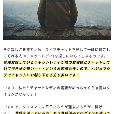
その
寂しさを癒す
ため、ライブチャットを通して
一緒に過ごし
てくれる人
(=チャットレディ)を探しにいらっしゃるのです。
普段お話しているチャットレディが他のお客様とチャットして
いて行き場が無い・・・というお客様も多いので、ハジメマシ
テでチャットにお越し下さる方も多いです！
つまり、私たち
チャットレディの需要がめっちゃくちゃ高いタ
イミング
なんです！
ですので、クリスマスは
平日
だろうが
週末
だろうが、
稼げ
る！
登録を迷っている方、もう登録済みでログインを迷って