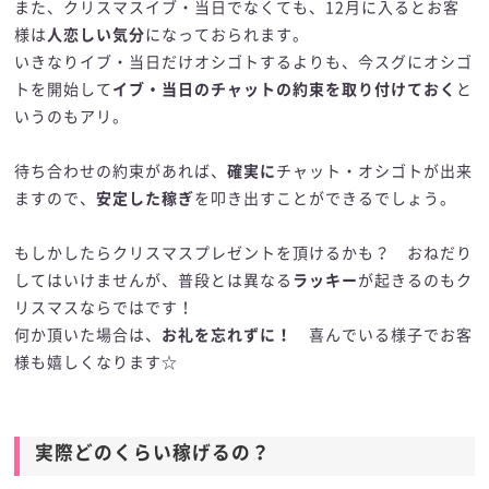
また、クリスマスイブ・当日でなくても、12月に入るとお客
様は
人恋しい気分
になっておられます。
いきなりイブ・当日だけオシゴトするよりも、今スグにオシゴ
トを開始して
イブ・当日のチャットの約束を取り付けておく
と
いうのもアリ。
待ち合わせの約束があれば、
確実に
チャット・オシゴトが出来
ますので、
安定した稼ぎ
を叩き出すことができるでしょう。
もしかしたらクリスマスプレゼントを頂けるかも？ おねだり
してはいけませんが、普段とは異なる
ラッキー
が起きるのもク
リスマスならではです！
何か頂いた場合は、
お礼を忘れずに！
喜んでいる様子でお客
様も嬉しくなります☆
実際どのくらい稼げるの？