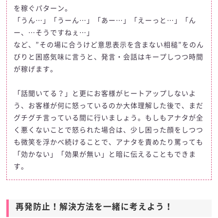
を稼ぐパターン。
「うん…」「うーん…」「あー…」「えーっと…」「ん
ー、…そうですねぇ…」
など、”その場に合うけど意思表示を含まない相槌”をのん
びりと困惑気味に言うと、発言・会話はキープしつつ時間
が稼げます。
「話聞いてる？」と更にお客様がヒートアップしないよ
う、お客様が何に怒っているのか大体理解した後で、まだ
グチグチ言っている間に行いましょう。もしもアナタが全
く悪くないことで怒られた場合は、少し困った顔をしつつ
も微笑を浮かべ続けることで、アナタを責めたり罵っても
「効かない」「効果が無い」と暗に伝えることもできま
す。
再発防止！解決方法を一緒に考えよう！