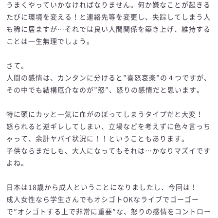
うまくやっていかなければなりません。何か嫌なことが起きる
たびに環境を変える！と連絡先等を変更し、失踪してしまう人
も稀に居ますが…それでは良い人間関係を築き上げ、維持する
ことは一生無理でしょう。
さて。
人間の感情は、カンタンに分けると”喜怒哀楽”の４つですが、
その中でも結構厄介なのが”怒”、怒りの感情だと思います。
特に頭にカッと一気に血がのぼってしまうタイプだと大変！
怒られると逆ギレしてしまい、立場などを考えずに色々言っち
ゃって、余計ヤバイ状況に！！ということもあります。
子供ならまだしも、大人になってもそれは…かなりマズイです
よね。
日本は18歳から成人ということになりましたし、今回は！
成人女性なら学生さんでもオシゴトOKなライブでゴーゴー
で”オシゴトする上で非常に重要”な、怒りの感情をコントロー