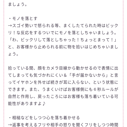
ましょう。
・モノを落とす
→スゴイ勢いで怒られる等、まくしたてられた時はビック
リ！な反応をするついでにモノを落としちゃいましょう。
「わ、ビックリして落としちゃった！ちょっとまって！」
と、お客様から止められる前に物を拾いはじめちゃいまし
ょう。
拾っている間、顔をカメラ目線から動かせるので表情に出
てしまっても気づかれにくい＆「手が届かないから」と言
ってイヤホンを外せば続きが耳に入らない、という状態に
できます。また、うまくいけばお客様側にも６秒ルールが
自然と作用し、戻ったころにはお客様も落ち着いている可
能性がありますよ♪
・相槌などをしつつ心を落ち着かせる
→返事を考えるフリや相手の怒りを聞くフリをしつつ時間