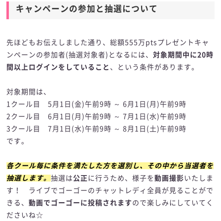
キャンペーンの参加と抽選について
先ほどもお伝えしました通り、総額555万ptsプレゼントキャ
ンペーンの参加者(抽選対象者)となるには、
対象期間中に20時
間以上ログインをしていること
、という条件があります。
対象期間は、
1クール目 5月1日(金)午前9時 ～ 6月1日(月)午前9時
2クール目 6月1日(月)午前9時 ～ 7月1日(水)午前9時
3クール目 7月1日(水)午前9時 ～ 8月1日(土)午前9時
です。
各クール毎に条件を満たした方を選別し、その中から当選者を
抽選します。
抽選は
公正
に行うため、様子を
動画撮影
いたしま
す！ ライブでゴーゴーのチャットレディ全員が見ることがで
きる、
動画でゴーゴーに投稿されます
ので楽しみにしていてく
ださいね☆