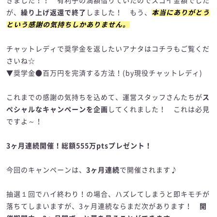
きました！！ 有利子の満額借りていたのでスゴイ金額でした
が、
繰り上げ返還で終了
しました！ もう、
本当にありがとう
という感謝の気持ちしかありません。
チャットレディで奨学金を返したいアナタはコチラもご覧くだ
さいね☆
▼奨学金●百万円を完済する方法！(by現役チャットレディ)
これまでの感謝の気持ちを込めて、運営スタッフさんたちが
ス
ぺシャルなキャンペーンを企画
してくれました！ これは必見
ですよ～！
3ヶ月連続開催！総額555万ptsプレゼント！
今回のキャンペーンは、
3ヶ月連続
で開催されます♪
抽選１回でハイ終わり！の場合、ハズレてしまうと即キモチが
落ちてしまいますが、3ヶ月連続ならまだ次があります！
開