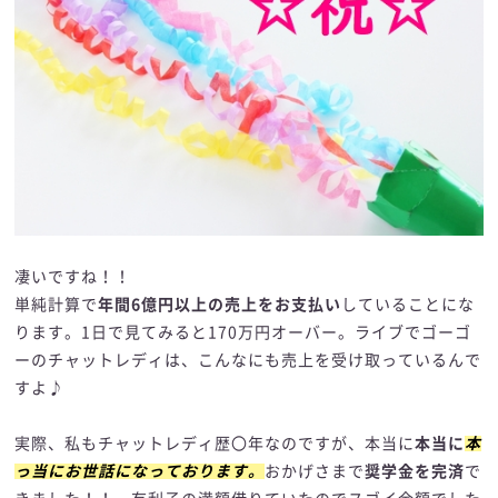
凄いですね！！
単純計算で
年間6億円以上の売上をお支払い
していることにな
ります。1日で見てみると170万円オーバー。ライブでゴーゴ
ーのチャットレディは、こんなにも売上を受け取っているんで
すよ♪
実際、私もチャットレディ歴〇年なのですが、本当に
本当に
本
っ当にお世話になっております。
おかげさまで
奨学金を完済
で