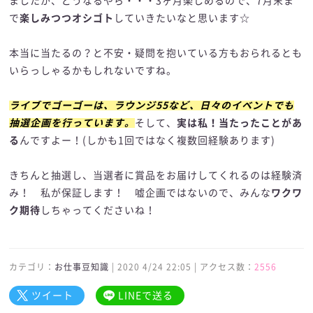
ましたが、どうなるやら・・・3ヶ月楽しめるので、7月末ま
で
楽しみつつオシゴト
していきたいなと思います☆
本当に当たるの？と不安・疑問を抱いている方もおられるとも
いらっしゃるかもしれないですね。
ライブでゴーゴーは、ラウンジ55など、日々のイベントでも
抽選企画を行っています。
そして、
実は私！当たったことがあ
る
んですよー！(しかも1回ではなく複数回経験あります)
きちんと抽選し、当選者に賞品をお届けしてくれるのは経験済
み！ 私が保証します！ 嘘企画ではないので、みんな
ワクワ
ク期待
しちゃってくださいね！
カテゴリ：
お仕事豆知識
| 2020 4/24 22:05 | アクセス数：
2556
ツイート
LINEで送る