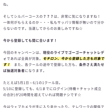
ね。
そしてシルバーコースの
？？？
は、非常に気になりますね！
一体何がもらえるのか・・・私もサッパリ情報が無いので分か
らないのです。当選してからのお楽しみですね☆
今から登録しても間に合います！
今回のキャンペーンは、
現役のライブでゴーゴーチャットレデ
ィ
であれば全員が対象。
モチロン、今から登録した方も対象で
す！
また、各クールの途中で登録した方も、
条件さえ満たせ
ば抽選対象者
になります。
たとえば5月1日～6/1の1クール目。
5/10に登録しても、6/1までにログイン(待機＋チャット成立
の合計)が20時間を超えていれば問題ナシです☆
今はウェブカメラが手に入り辛かったり、テレワークの関係で