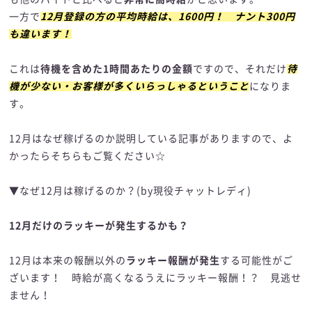
一方で
12月登録の方の平均時給は、1600円！ ナント300円
も違います！
これは
待機を含めた1時間あたりの金額
ですので、それだけ
待
機が少ない・お客様が多くいらっしゃるということ
になりま
す。
12月はなぜ稼げるのか説明している記事がありますので、よ
かったらそちらもご覧ください☆
▼なぜ12月は稼げるのか？(by現役チャットレディ)
12月だけのラッキーが発生するかも？
12月は本来の報酬以外の
ラッキー報酬が発生
する可能性がご
ざいます！ 時給が高くなるうえにラッキー報酬！？ 見逃せ
ません！