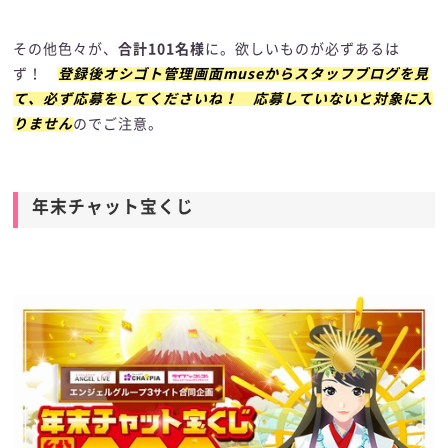
その他色々が、
合計101名様
に。欲しいものが必ずあるは
ず！
登録後オシゴト管理画面museからスタッフブログを見
て、必ず応募をしてくださいね！ 応募していないと対象に入
りません
のでご注意。
年末チャット宝くじ