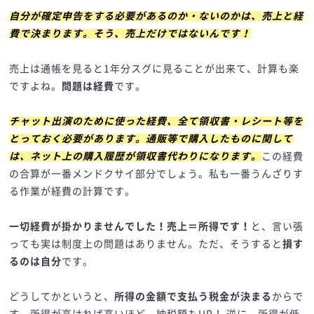
自分が確定申告をする必要があるのか・ないのかは、売上と経
費で決まります。そう、売上だけではないんです！
売上は通帳を見ると1年分スグに見ることが出来て、計算も楽
ですよね。
問題は経費
です。
チャット出演のために使った経費、全て領収書・レシート等を
とっておく必要があります。通販等で購入したものに関して
は、ネット上の購入履歴が領収書代わりになります。
この経費
の合算が一番メンドクサイ部分でしょう。私も一番うんざりす
る作業が経費の計算です。
一切経費が掛かりませんでした！売上＝所得です！
と、言い張
っても実は制度上の問題はありません。ただ、そうすると
損す
るのは自分
です。
どうしてかというと、
所得の金額で支払う税金が決まる
からで