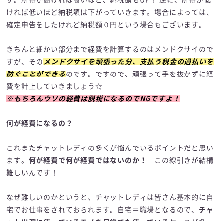
す。所得が高ければ高いほど、納税額もUP！ 逆に、所得が低
ければ低いほど納税額は下がっていきます。場合によっては、
確定申告をしたけれど納税額０円という場合もございます。
きちんと細かい部分まで経費を計算するのはメンドクサイので
すが、その
メンドクサイを頑張った分、支払う税金の過払いを
防ぐことができる
のです。ですので、頑張って手を抜かずに経
費を計上していきましょう☆
※もちろんウソの経費は脱税になるのでNGですよ！
何が経費になるの？
これまたチャットレディの多くが悩んでいるポイントだと思い
ます。
何が経費で何が経費ではないのか！
この線引きが結構
難しいんです！
なぜ難しいのかというと、チャットレディは皆さん基本的に自
宅でお仕事をされておられます。自宅＝職場となるので、
チャ