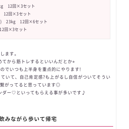
kg 12回×3セット
g 12回×3セット
 23kg 12回×6セット
12回×3セット
なします。
てから筋トレするといいんだとか⭐︎
るのでいつも上半身を重点的にやります!
っていて、自己肯定感?も上がるし自信がついてそうい
も繋がってると思っています◎
ンダー♡といってもらえる事が多いです♪
を飲みながら歩いて帰宅