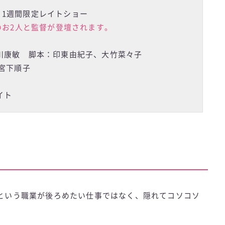
より1週間限定レイトショー
のお2人と監督が登壇されます。
川康敏 脚本：印東由紀子、大竹菜々子
宮下順子
イト
という職業が後ろめたい仕事ではなく、隠れてコソコソ