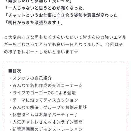
「緊張したけど参加して良かった」
「一人じゃないと思うと心が軽くなった」
「チャットというお仕事に向き合う姿勢や意識が変わった」
「明日からまた頑張ります！」
と大変前向きな声もたくさんいただいて皆さんの力強いエネル
ギーも合わさってとっても良い一日となりました。 今回はそ
の様子をレポートしたいと思います☆
■目次
・
スタッフの自己紹介
・
みんなで名札作成の交流コーナー☆
・
ライブでゴーゴーOGによる登壇
・
テーマに沿ってディスカッション
・
みんなで解決！グループでお悩み相談
・
休憩タイムはお菓子パーティー♪
・
人気チャトレさんへオンライン質問
・
新管理画面のデモンストレーション