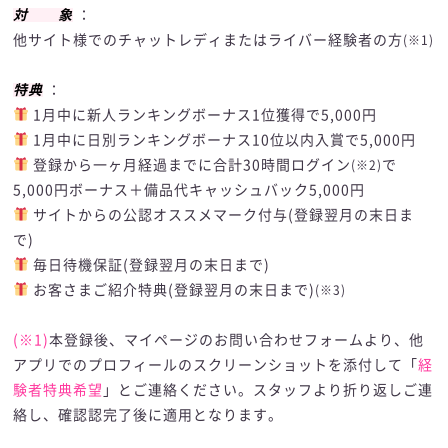
対 象
：
他サイト様でのチャットレディまたはライバー経験者の方
(※1)
特典
：
1月中に新人ランキングボーナス1位獲得で5,000円
1月中に日別ランキングボーナス10位以内入賞で5,000円
登録から一ヶ月経過までに合計30時間ログイン
で
(※2)
5,000円ボーナス＋備品代キャッシュバック5,000円
サイトからの公認オススメマーク付与(登録翌月の末日ま
で)
毎日待機保証(登録翌月の末日まで)
お客さまご紹介特典(登録翌月の末日まで)
(※3)
(※1)
本登録後、マイページのお問い合わせフォームより、他
アプリでのプロフィールのスクリーンショットを添付して「
経
験者特典希望
」とご連絡ください。スタッフより折り返しご連
絡し、確認認完了後に適用となります。