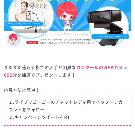
まだまだ適正価格での入手が困難な
ロジクールのWEBカメラ
C920r
を抽選でプレゼントします！
応募方法は簡単！
１.
ライブでゴーゴーのチャットレディ用ツイッターアカ
ウント
をフォロー
２.
キャンペーンツイート
をRT